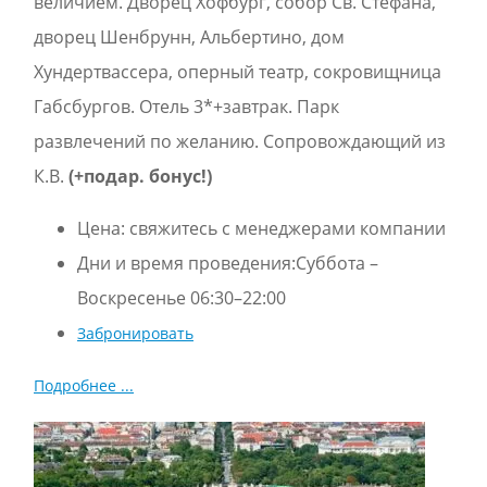
величием. Дворец Хофбург, собор Св. Стефана,
дворец Шенбрунн, Альбертино, дом
Хундертвассера, оперный театр, сокровищница
Габсбургов. Oтель 3*+завтрак. Парк
развлечений по желанию. Сопровождающий из
К.В.
(+подар. бонус!)
Цена:
свяжитесь с менеджерами компании
Дни и время проведения:Суббота –
Воскресенье 06:30–22:00
Забронировать
Подробнее ...